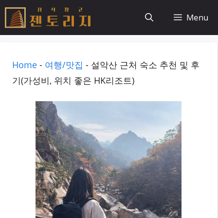
컨
Menu
텐
츠
로
Home
-
여행/맛집
-
설악산 근처 숙소 추천 및 후
건
기(가성비, 위치 좋은 HK리조트)
너
뛰
기