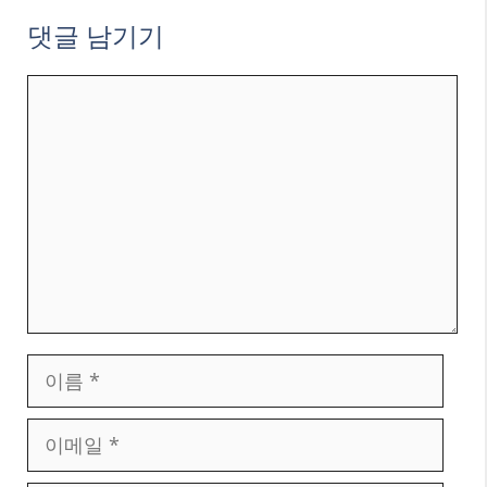
댓글 남기기
댓
글
이
름
이
메