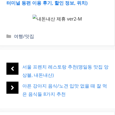
터미널 동편 이용 후기, 할인 정보, 위치)
카
여행/맛집
테
고
리
서울 프렌치 레스토랑 추천(명일동 맛집 앙
상블, 내돈내산)
아픈 강아지 음식/노견 입맛 없을 때 잘 먹
은 음식들 8가지 추천