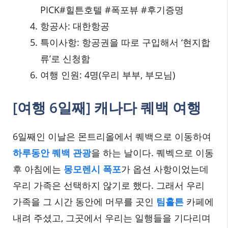
PICK#힐튼호텔 #폭포뷰 #후기증명
항공사: 대한항공
특이사항: 항공권을 따로 구입해서 ‘현지합
류’로 신청함
여행 인원: 4명(우리 부부, 부모님)
[여행 6일째] 캐나다 퀘백 여행
6일째인 이날은 몬트리올에서 퀘백으로 이동하여
하루동안 퀘백 관광
을 하는 날이다. 퀘벡으로 이동
후 아침에는
몽모렌시 폭포
가 옵션 사항이었는데
우리 가족은 선택하지 않기로 했다. 그래서 우리
가족을 그 시간 동안에 머무를 곳인
팀홀튼
카페에
내려 주셨고, 그곳에서 우리는 일행들을 기다리며