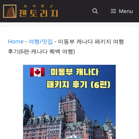
컨
Menu
텐
츠
로
Home
-
여행/맛집
-
미동부 캐나다 패키지 여행
건
후기(6편-캐나다 퀘백 여행)
너
뛰
기