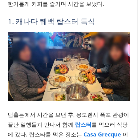
한가롭게 커피를 즐기며 시간을 보냈다.
1. 캐나다 퀘백 랍스터 특식
팀홀튼에서 시간을 보낸 후, 몽모렌시 폭포 관광이
끝난 일행들과 만나서 함께
랍스터
를 먹으러 식당
에 갔다. 랍스타를 먹은 장소는
Casa Grecque
이